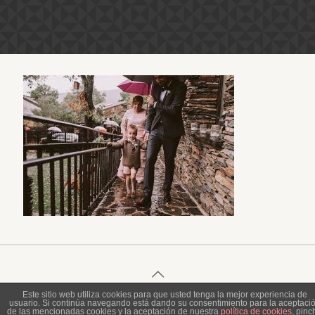
Este sitio web utiliza cookies para que usted tenga la mejor experiencia de
usuario. Si continúa navegando está dando su consentimiento para la aceptaci
© 2023 Piel de Gallina Fotografía
de las mencionadas cookies y la aceptación de nuestra
política de cookies
, pinc