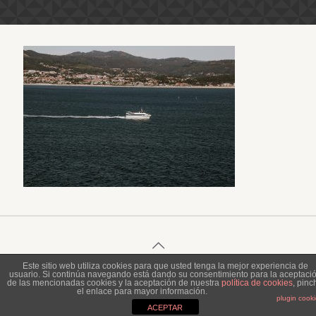
Este sitio web utiliza cookies para que usted tenga la mejor experiencia de
usuario. Si continúa navegando está dando su consentimiento para la aceptaci
© 2023 Piel de Gallina Fotografía
de las mencionadas cookies y la aceptación de nuestra
política de cookies
, pinc
el enlace para mayor información.
plugin cook
ACEPTAR