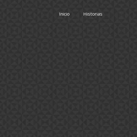
Inicio
Historias