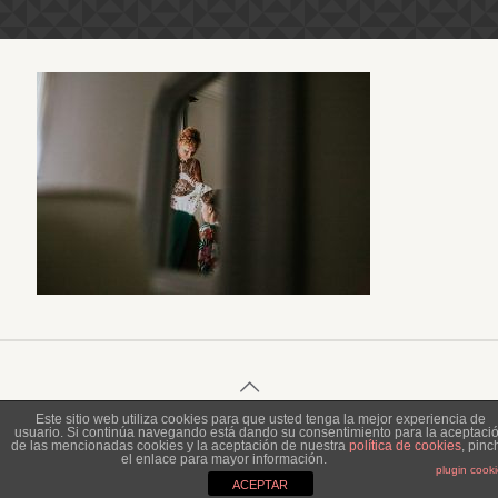
Este sitio web utiliza cookies para que usted tenga la mejor experiencia de
usuario. Si continúa navegando está dando su consentimiento para la aceptaci
© 2023 Piel de Gallina Fotografía
de las mencionadas cookies y la aceptación de nuestra
política de cookies
, pinc
el enlace para mayor información.
plugin cook
ACEPTAR