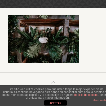
Este sitio web utiliza cookies para que usted tenga la mejor experiencia de
usuario. Si continúa navegando está dando su consentimiento para la aceptaci
© 2023 Piel de Gallina Fotografía
de las mencionadas cookies y la aceptación de nuestra
política de cookies
, pinc
el enlace para mayor información.
plugin cook
ACEPTAR