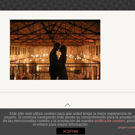
Este sitio web utiliza cookies para que usted tenga la mejor experiencia de
usuario. Si continúa navegando está dando su consentimiento para la aceptaci
© 2023 Piel de Gallina Fotografía
de las mencionadas cookies y la aceptación de nuestra
política de cookies
, pinc
el enlace para mayor información.
plugin cook
ACEPTAR