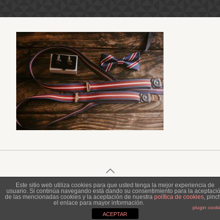
Este sitio web utiliza cookies para que usted tenga la mejor experiencia de
usuario. Si continúa navegando está dando su consentimiento para la aceptaci
© 2023 Piel de Gallina Fotografía
de las mencionadas cookies y la aceptación de nuestra
política de cookies
, pinc
el enlace para mayor información.
plugin cook
ACEPTAR