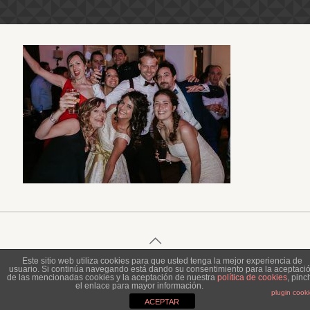
Este sitio web utiliza cookies para que usted tenga la mejor experiencia de
usuario. Si continúa navegando está dando su consentimiento para la aceptaci
© 2023 Piel de Gallina Fotografía
de las mencionadas cookies y la aceptación de nuestra
política de cookies
, pinc
el enlace para mayor información.
plugin cook
ACEPTAR