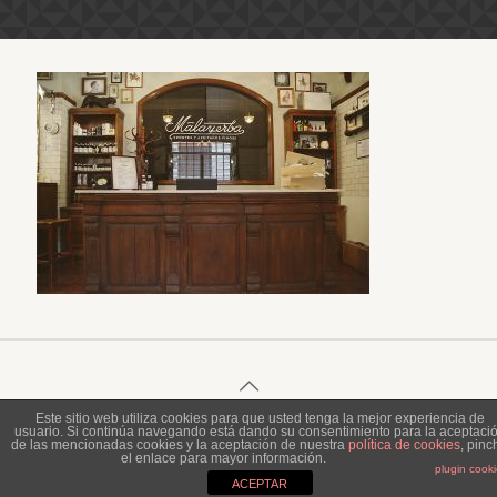
Este sitio web utiliza cookies para que usted tenga la mejor experiencia de
usuario. Si continúa navegando está dando su consentimiento para la aceptaci
© 2023 Piel de Gallina Fotografía
de las mencionadas cookies y la aceptación de nuestra
política de cookies
, pinc
el enlace para mayor información.
plugin cook
ACEPTAR